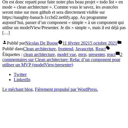
On est donc reparti pour faire notre plus beau projet « todo list » en
mode « clean architecture ». Comme vous le savez, les avancées
seront mise sur mon github et sera directement visible sur
https://naughty-banach-1ccbd2.netlify.app. Au programme
aujourd’hui, passer d’un component « simple » à un component qui
utilise un modelView/Presenter. Je dis « simple », mais il est déjà pas
[…]
Publié par
Nicolas De Boose
11 février 2021
5 octobre 2021
Publié dans
Clean architecture
,
frontend
,
Javascript
,
React
Étiquettes :
clean architecture
,
model vue
,
mvp
,
presenter
,
react
2
commentaires
sur Clean architecture: Refac d’un component pour
utiliser un MVP (modelView/presenter)
Twitter
LinkedIn
Le méchant blog
,
Fièrement propulsé par WordPress.