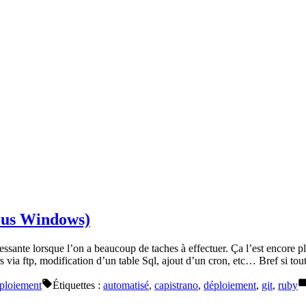
ous Windows)
ressante lorsque l’on a beaucoup de taches à effectuer. Ça l’est encore 
rs via ftp, modification d’un table Sql, ajout d’un cron, etc… Bref si to
ploiement
Étiquettes :
automatisé
,
capistrano
,
déploiement
,
git
,
ruby