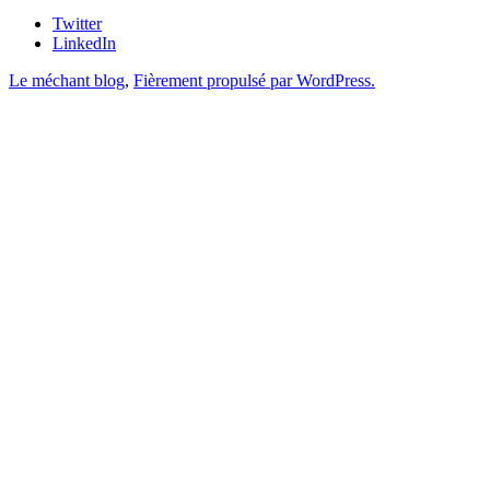
Twitter
LinkedIn
Le méchant blog
,
Fièrement propulsé par WordPress.