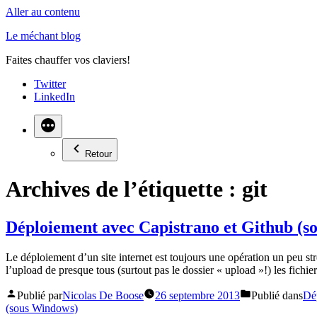
Aller au contenu
Le méchant blog
Faites chauffer vos claviers!
Twitter
LinkedIn
Retour
Archives de l’étiquette :
git
Déploiement avec Capistrano et Github (s
Le déploiement d’un site internet est toujours une opération un peu st
l’upload de presque tous (surtout pas le dossier « upload »!) les fichie
Publié par
Nicolas De Boose
26 septembre 2013
Publié dans
Dé
(sous Windows)