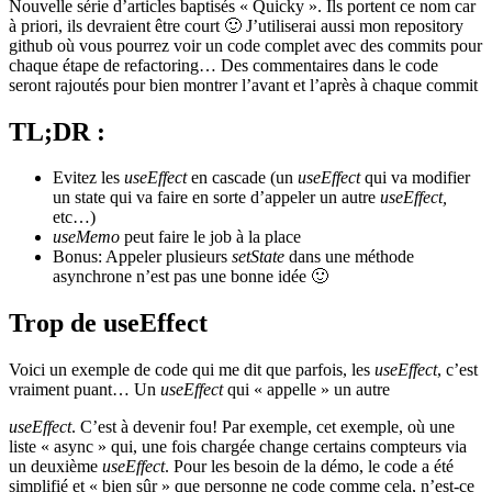
Nouvelle série d’articles baptisés « Quicky ». Ils portent ce nom car
à priori, ils devraient être court 🙂 J’utiliserai aussi mon repository
github où vous pourrez voir un code complet avec des commits pour
chaque étape de refactoring… Des commentaires dans le code
seront rajoutés pour bien montrer l’avant et l’après à chaque commit
TL;DR :
Evitez les
useEffect
en cascade (un
useEffect
qui va modifier
un state qui va faire en sorte d’appeler un autre
useEffect,
etc…)
useMemo
peut faire le job à la place
Bonus: Appeler plusieurs
setState
dans une méthode
asynchrone n’est pas une bonne idée 🙂
Trop de useEffect
Voici un exemple de code qui me dit que parfois, les
useEffect
, c’est
vraiment puant… Un
useEffect
qui « appelle » un autre
useEffect
. C’est à devenir fou! Par exemple, cet exemple, où une
liste « async » qui, une fois chargée change certains compteurs via
un deuxième
useEffect
. Pour les besoin de la démo, le code a été
simplifié et « bien sûr » que personne ne code comme cela, n’est-ce