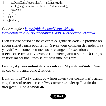
4
setDoneCount
(
todos
.
filter
(
t
=
>
t
.
done
)
.
length
)
;
5
setOngoingCount
(
todos
.
filter
(
t
=
>
!
t
.
done
)
.
length
)
;
6
resolve
(
)
;
7
}
,
1
)
)
;
8
}
)
(
)
;
9
}
,
[
todos
]
)
;
Code complet:
https://github.com/Nikoms/clean-
todo/commit/3a952053adcb4b9e12aa8140c6550daa5cf2dd24
Bien sûr que personne ne va écrire ce genre de code (la promise n’a
aucun interêt), mais pour le fun: Savez vous combien de render il va
y avoir? Au moment où mes todos changent, l’exécution du
useEffect se fera à la vitesse de la lumière (car il n’y a rien à faire, si
ce n’est lancer une Promise qui sera finie plus tard…).
Ensuite, il y aura
autant de re-render qu’il y a de
setState
. Dans
ce cas-ci, il y aura donc 2 render…
Dans un
useEffect
« classique » (non-async) par contre, il n’y aurait
eu qu’un seul re-render, car
React
ne se re-render qu’à la fin du
useEffect
… Bon à savoir 🙂