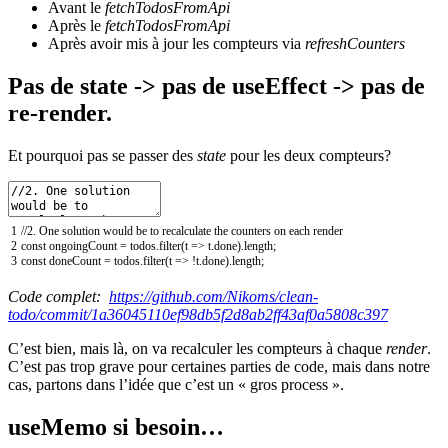
Avant le
fetchTodosFromApi
Après le
fetchTodosFromApi
Après avoir mis à jour les compteurs via
refreshCounters
Pas de state -> pas de useEffect -> pas de
re-render.
Et pourquoi pas se passer des
state
pour les deux compteurs?
1
//2. One solution would be to recalculate the counters on each render
2
const
ongoingCount
=
todos
.
filter
(
t
=
>
t
.
done
)
.
length
;
3
const
doneCount
=
todos
.
filter
(
t
=
>
!
t
.
done
)
.
length
;
Code complet:
https://github.com/Nikoms/clean-
todo/commit/1a36045110ef98db5f2d8ab2ff43af0a5808c397
C’est bien, mais là, on va recalculer les compteurs à chaque
render
.
C’est pas trop grave pour certaines parties de code, mais dans notre
cas, partons dans l’idée que c’est un « gros process ».
useMemo si besoin…