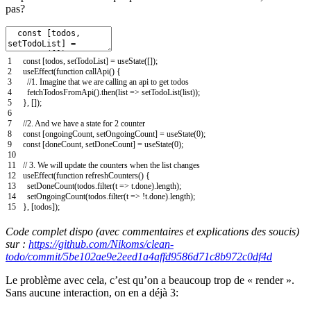
pas?
1
const
[
todos
,
setTodoList
]
=
useState
(
[
]
)
;
2
useEffect
(
function
callApi
(
)
{
3
//1. Imagine that we are calling an api to get todos
4
fetchTodosFromApi
(
)
.
then
(
list
=
>
setTodoList
(
list
)
)
;
5
}
,
[
]
)
;
6
7
//2. And we have a state for 2 counter
8
const
[
ongoingCount
,
setOngoingCount
]
=
useState
(
0
)
;
9
const
[
doneCount
,
setDoneCount
]
=
useState
(
0
)
;
10
11
// 3. We will update the counters when the list changes
12
useEffect
(
function
refreshCounters
(
)
{
13
setDoneCount
(
todos
.
filter
(
t
=
>
t
.
done
)
.
length
)
;
14
setOngoingCount
(
todos
.
filter
(
t
=
>
!
t
.
done
)
.
length
)
;
15
}
,
[
todos
]
)
;
Code complet dispo (avec commentaires et explications des soucis)
sur :
https://github.com/Nikoms/clean-
todo/commit/5be102ae9e2eed1a4affd9586d71c8b972c0df4d
Le problème avec cela, c’est qu’on a beaucoup trop de « render ».
Sans aucune interaction, on en a déjà 3: