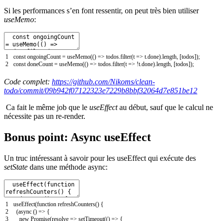
Si les performances s’en font ressentir, on peut très bien utiliser
useMemo
:
1
const
ongoingCount
=
useMemo
(
(
)
=
>
todos
.
filter
(
t
=
>
t
.
done
)
.
length
,
[
todos
]
)
;
2
const
doneCount
=
useMemo
(
(
)
=
>
todos
.
filter
(
t
=
>
!
t
.
done
)
.
length
,
[
todos
]
)
;
Code complet:
https://github.com/Nikoms/clean-
todo/commit/09b942f07122323e7229b8bbf32064d7e851be12
Ca fait le même job que le
useEffect
au début, sauf que le calcul ne
nécessite pas un re-render.
Bonus point: Async useEffect
Un truc intéressant à savoir pour les useEffect qui exécute des
setState
dans une méthode async:
1
useEffect
(
function
refreshCounters
(
)
{
2
(
async
(
)
=
>
{
3
new
Promise
(
resolve
=
>
setTimeout
(
(
)
=
>
{