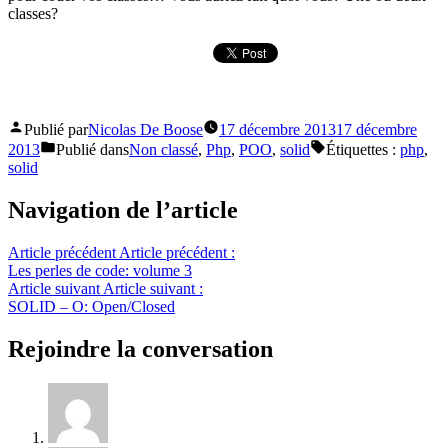
classes?
Publié par
Nicolas De Boose
17 décembre 2013
17 décembre
2013
Publié dans
Non classé
,
Php
,
POO
,
solid
Étiquettes :
php
,
solid
Navigation de l’article
Article précédent
Article précédent :
Les perles de code: volume 3
Article suivant
Article suivant :
SOLID – O: Open/Closed
Rejoindre la conversation