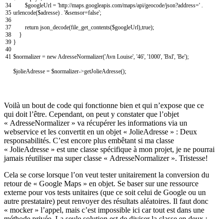
34
$googleUrl
=
'http://maps.googleapis.com/maps/api/geocode/json?address='
.
35
urlencode
(
$adresse
)
.
'&sensor=false'
;
36
37
return
json_decode
(
file_get_contents
(
$googleUrl
)
,
true
)
;
38
}
39
}
40
41
$normalizer
=
new
AdresseNormalizer
(
'Avn Louise'
,
'46'
,
'1000'
,
'Bxl'
,
'Be'
)
;
$jolieAdresse
=
$normalizer
->
getJolieAdresse
(
)
;
Voilà un bout de code qui fonctionne bien et qui n’expose que ce
qui doit l’être. Cependant, on peut y constater que l’objet
« AdresseNormalizer » va récupérer les informations via un
webservice et les convertit en un objet « JolieAdresse » : Deux
responsabilités. C’est encore plus embêtant si ma classe
« JolieAdresse » est une classe spécifique à mon projet, je ne pourrai
jamais réutiliser ma super classe « AdresseNormalizer ». Tristesse!
Cela se corse lorsque l’on veut tester unitairement la conversion du
retour de « Google Maps » en objet. Se baser sur une ressource
externe pour vos tests unitaires (que ce soit celui de Google ou un
autre prestataire) peut renvoyer des résultats aléatoires. Il faut donc
« mocker » l’appel, mais c’est impossible ici car tout est dans une
méthode privée. La seule solution est de diviser la classe en deux :