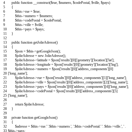
4
public
function
__construct
(
$rue
,
$numero
,
$codePostal
,
$ville
,
$pays
)
5
{
6
$this
->
rue
=
$rue
;
7
$this
->
numero
=
$numero
;
8
$this
->
codePostal
=
$codePostal
;
9
$this
->
ville
=
$ville
;
10
$this
->
pays
=
$pays
;
11
}
12
13
public
function
getJolieAdresse
(
)
14
{
15
$json
=
$this
->
getGoogleJson
(
)
;
16
$jolieAdresse
=
new
JolieAdresse
(
)
;
17
$jolieAdresse
->
latitude
=
$json
[
'results'
]
[
0
]
[
'geometry'
]
[
'location'
]
[
'lat'
]
;
18
$jolieAdresse
->
longitude
=
$json
[
'results'
]
[
0
]
[
'geometry'
]
[
'location'
]
[
'lng'
]
;
19
$jolieAdresse
->
numero
=
$json
[
'results'
]
[
0
]
[
'address_components'
]
[
0
]
20
[
'long_name'
]
;
21
$jolieAdresse
->
rue
=
$json
[
'results'
]
[
0
]
[
'address_components'
]
[
1
]
[
'long_name'
]
;
22
$jolieAdresse
->
ville
=
$json
[
'results'
]
[
0
]
[
'address_components'
]
[
2
]
[
'long_name'
]
;
23
$jolieAdresse
->
pays
=
$json
[
'results'
]
[
0
]
[
'address_components'
]
[
4
]
[
'long_name'
]
;
24
$jolieAdresse
->
codePostal
=
$json
[
'results'
]
[
0
]
[
'address_components'
]
[
5
]
25
[
'long_name'
]
;
26
27
return
$jolieAdresse
;
28
}
29
30
private
function
getGoogleJson
(
)
31
{
32
$adresse
=
$this
->
rue
.
' '
.
$this
->
numero
.
', '
.
$this
->
codePostal
.
' '
.
$this
->
ville
.
', '
.
33
$this
->
pays
;