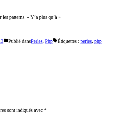
r les patterns. « Y’a plus qu’à »
13
Publié dans
Perles
,
Php
Étiquettes :
perles
,
php
res sont indiqués avec
*