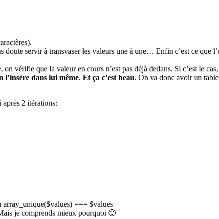
aractères).
 doute servir à transvaser les valeurs une à une… Enfin c’est ce que l’o
 on vérifie que la valeur en cours n’est pas déjà dedans. Si c’est le cas,
n l’insère dans lui même
.
Et ça c’est beau
. On va donc avoir un table
près 2 itérations:
rn array_unique($values) === $values
Mais je comprends mieux pourquoi 🙂