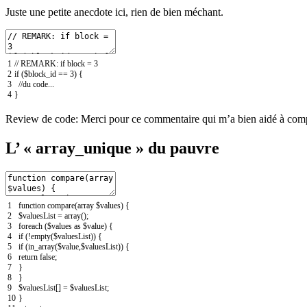
Juste une petite anecdote ici, rien de bien méchant.
1
// REMARK: if block = 3
2
if
(
$block_id
==
3
)
{
3
//du code...
4
}
Review de code: Merci pour ce commentaire qui m’a bien aidé à comp
L’ « array_unique » du pauvre
1
function
compare
(
array
$values
)
{
2
$valuesList
=
array
(
)
;
3
foreach
(
$values
as
$value
)
{
4
if
(
!
empty
(
$valuesList
)
)
{
5
if
(
in_array
(
$value
,
$valuesList
)
)
{
6
return
false
;
7
}
8
}
9
$valuesList
[
]
=
$valuesList
;
10
}