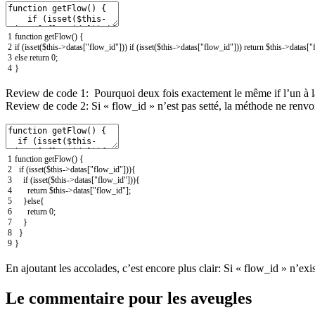
1
function
getFlow
(
)
{
2
if
(
isset
(
$this
->
datas
[
"flow_id"
]
)
)
if
(
isset
(
$this
->
datas
[
"flow_id"
]
)
)
return
$this
->
datas
[
"
3
else
return
0
;
4
}
Review de code 1: Pourquoi deux fois exactement le même if l’un à la s
Review de code 2: Si « flow_id » n’est pas setté, la méthode ne renvoit
1
function
getFlow
(
)
{
2
if
(
isset
(
$this
->
datas
[
"flow_id"
]
)
)
{
3
if
(
isset
(
$this
->
datas
[
"flow_id"
]
)
)
{
4
return
$this
->
datas
[
"flow_id"
]
;
5
}
else
{
6
return
0
;
7
}
8
}
9
}
En ajoutant les accolades, c’est encore plus clair: Si « flow_id » n’exi
Le commentaire pour les aveugles