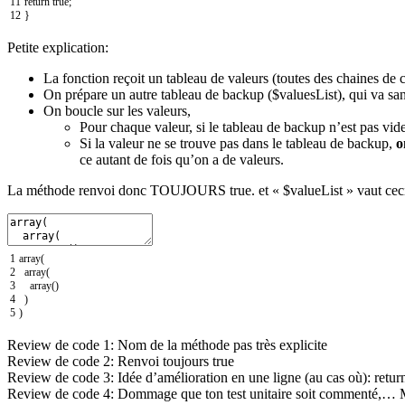
11
return
true
;
12
}
Petite explication:
La fonction reçoit un tableau de valeurs (toutes des chaines de c
On prépare un autre tableau de backup ($valuesList), qui va sans
On boucle sur les valeurs,
Pour chaque valeur, si le tableau de backup n’est pas vide,
Si la valeur ne se trouve pas dans le tableau de backup,
o
ce autant de fois qu’on a de valeurs.
La méthode renvoi donc TOUJOURS true. et « $valueList » vaut ceci a
1
array
(
2
array
(
3
array
(
)
4
)
5
)
Review de code 1: Nom de la méthode pas très explicite
Review de code 2: Renvoi toujours true
Review de code 3: Idée d’amélioration en une ligne (au cas où): retu
Review de code 4: Dommage que ton test unitaire soit commenté,… 